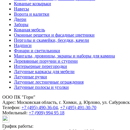
Кованые козырьки
Навесы
Ворота и калитки
Двери
Заборы
Кованая мебель
Оконные решетки и фасадные цветники
Перголы и скамейки, беседки, качели
Надписи
Фонари и светильники
Мангалы, дровницы, экраны и наборы для камина
Деревянные поручни и ступени
Интерьерные перегородки
Латунные каркасы для мебели
Латунные ручки
Латунные лестничные ограждения
Латунные полосы и уголки
ООО ПК "Горн"
Адрес:
Московская область, г. Химки, д. Юрлово, ул. Сабуровска
Телефон:
+7 (495) 490-36-04
,
+7 (495) 491-30-70
Мобильный:
+7 (909) 994 95 18
График работы: